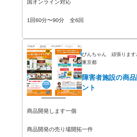
国オンライン対応
1回60分〜90分 全6回
びんちゃん 頑張ります
東京都
障害者施設の商品
ント
商品開発します一個
商品開発の売り場開拓一件