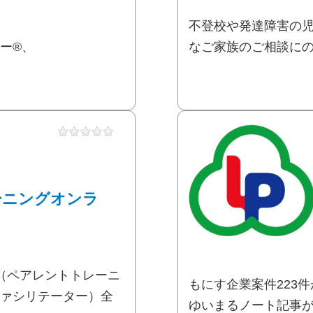
不登校や発達障害の
ー®、
なご家族のご相談にのり
ーニングオンラ
（ペアレントトレーニ
もにす企業案件223件が
ァシリテーター）全
ゆいまるノート記事が