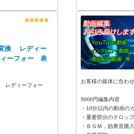
el変換 レディー
ィーフォー 表
お客様の媒体に合わ
修正 レディーフォー
5000円編集内容
・10分以内の動画の
・重要部分のテロッ
・ＢＧＭ，効果音購