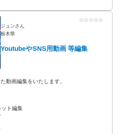
ジュンさん
栃木県
YoutubeやSNS用動画 等編集
せた動画編集をいたします。
カット編集
プ
入